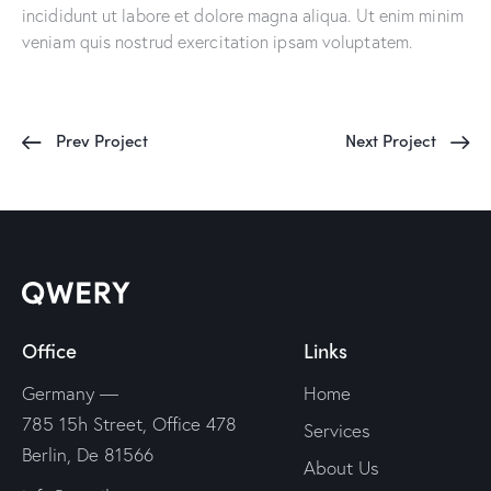
incididunt ut labore et dolore magna aliqua. Ut enim minim
veniam quis nostrud exercitation ipsam voluptatem.
Prev Project
Next Project
Office
Links
Germany —
Home
785 15h Street, Office 478
Services
Berlin, De 81566
About Us