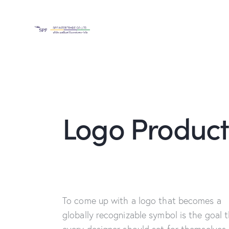
Logo Product
To come up with a logo that becomes a
globally recognizable symbol is the goal 