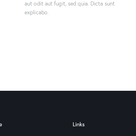
aut odit aut fugit, sed quia. Dicta sunt
explicabo.
e
Links