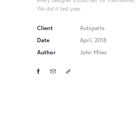
every designer should set for themselves.
We did it last year.
Client
Autoparts
Date
April, 2018
Author
John Miles